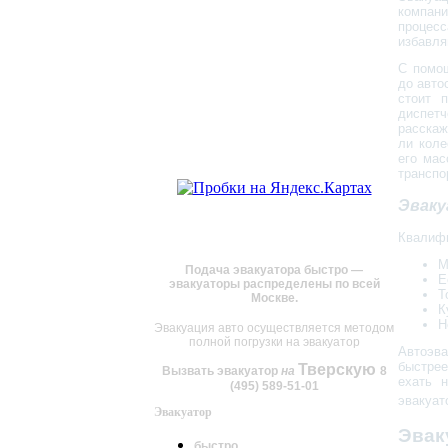
компан
Услуги
процес
Тарифы
избавля
Контакты
Вызов эвакуатора
С помо
до авто
Полезная информация
стоит 
Наши партнёры
диспет
расскаж
ли коле
его мас
транспо
Эвак
Квалифи
М
Подача эвакуатора быстро —
Е
эвакуаторы распределены по всей
Т
Москве.
К
Н
Эвакуация авто осуществляется методом
полной погрузки на эвакуатор
Автоэв
быстрее
Тверскую
Вызвать эвакуатор
на
8
ехать 
(495) 589-51-01
эвакуат
Эвакуатор
Эв
быстро