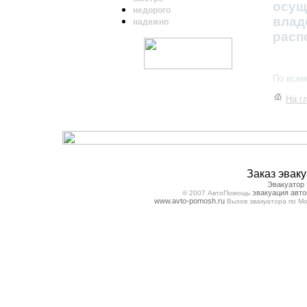
осу
недорого
влад
надежно
расп
По всем
На г
Заказ эвак
Эвакуатор
эвакуация авт
© 2007 АвтоПомощь
www.avto-pomosh.ru
Вызов эвакуатора по Мо